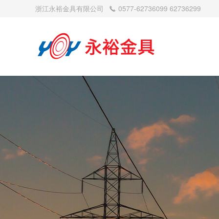
浙江永裕金具有限公司
0577-62736099 62736299