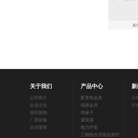
真
关于我们
产品中心
新
公司简介
配变电金具
公
企业文化
线路金具
行
组织架构
绝缘子
厂房设备
避雷器
企业荣誉
电力护套
三相组合式电压保护