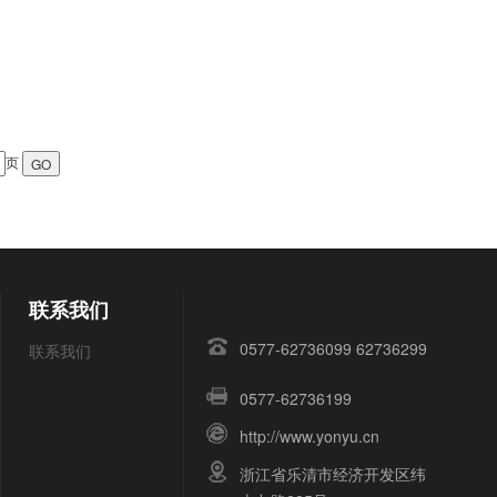
页
联系我们
0577-62736099 62736299
联系我们
0577-62736199
http://www.yonyu.cn
浙江省乐清市经济开发区纬