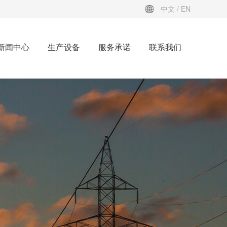
中文 /
EN
新闻中心
生产设备
服务承诺
联系我们