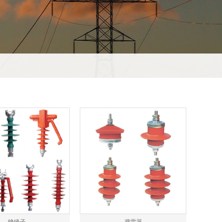
绝缘子
避雷器